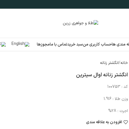
ه مندی ها
حساب کاربری من
سبد خرید
تماس با ما
مجوزها
خانه
انگشتر زنانه
انگشتر زنانه اوال سیترین
کد : 100753
وزن طلا : 1.916
اجرت : 28%
افزودن به علاقه مندی