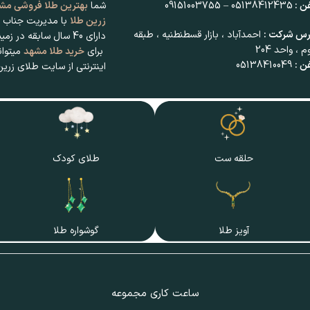
ن :
05138412435 – 09151003755
شما
بهترین طلا فروشی مش
زرین طلا
با مدیریت جناب ح
رس شرکت :
احمدآباد ، بازار قسطنطنیه ، طبقه
دارای 40 سال سابقه در زمینه طلا و جواهر میباشد .
 ، واحد 204
برای
خرید طلا مشهد
میتوان
ن :
05138410049
اینترنتی از سایت طلای زرین
حلقه ست
طلای کودک
آویز طلا
گوشواره طلا
ساعت کاری مجموعه