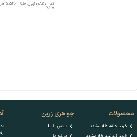
کد : 100850وزن طلا
28%
محصولات
جواهری زرین
آد
خرید حلقه طلا مشهد
تماس با ما
آد
رضا 
خرید گردنبند طلا مشهد
درباره ما